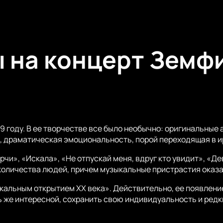
и email.
оится 6 июля 2025 года. Выступление пройдет
церт исполнительницы в Казахстане в рамках 
ранее.
ы на концерт Земф
 году. В ее творчестве все было необычно: оригинальные
я, драматическая эмоциональность, порой переходящая в 
чи», «Искала», «Не отпускай меня, вдруг кто увидит», «Де
количества людей, причем музыкальные пристрастия оказ
альным открытием XX века». Действительно, ее появление
ь же интересной, сохранить свою индивидуальность и редк