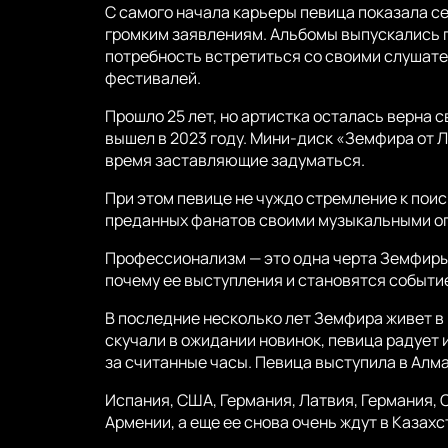
С самого начала карьеры певица показала с
громким заявлениям. Альбомы выпускались п
потребность встретиться со своими слушате
фестивалей.
Прошло 25 лет, но артистка осталась верна 
вышел в 2023 году. Мини-диск «Земфира от Лу
время заставляющие задуматься.
При этом певице не чуждо стремление к поис
преданных фанатов своими музыкальными о
Профессионализм — это одна черта Земфиры к
почему ее выступления и становятся событи
В последние несколько лет Земфира живет в
скучали в ожидании новинок, певица радует 
за считанные часы. Певица выступила в Алма
Испания, США, Германия, Латвия, Германия, 
Армении, а еще ее снова очень ждут в Казахс