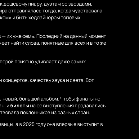
к дешевому пиару, дуэтам со звездами,
ира отправлялась тогда, когда чувствовала
ском» и быть хедлайнером топовых
 — их уже семь. Последний на данный момент
еет найти слова, понятные для всех и в то же
 порой приятно удивляет даже самых
концертов, качеству звука и света. Вот
ь новый, большой альбом. Чтобы фанаты не
ан, и
билеты
на ее выступления продавались
твовала поклонников из разных стран.
вицы, а в 2025 году она впервые выступит в