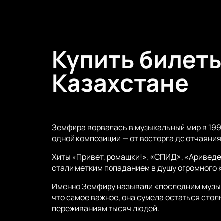
будут отправлены на указанный вам
Концерт Земфиры в Казахстане сост
Арены. Это будет единственный кон
позаботиться о покупке билетов за
Купить билет
Казахстане
Земфира ворвалась в музыкальный мир в 1999
одной композиции — от восторга до отчаяни
Хиты «Привет, ромашки!», «СПИД», «Ариведер
стали метким попаданием в душу огромного 
Именно Земфиру называли «последним музык
что самое важное, она сумела остаться стол
переживаниям тысяч людей.