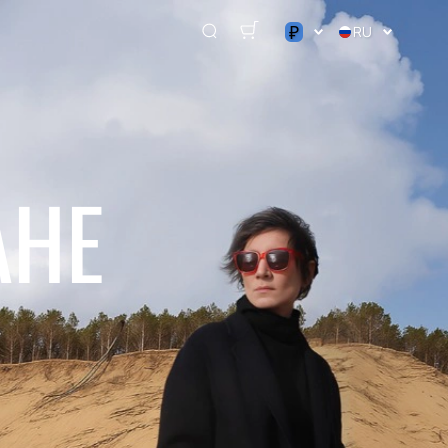
₽
RU
$
€
₽
АНЕ