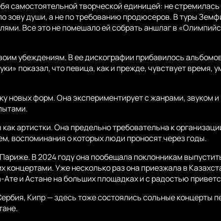
ебя самостоятельной творческой единицей: не стремилась 
о зову души, а не по требованию продюсеров. В туры Земф
лями. Все это не помешало ей собрать аншлаг в «Олимпий
своим убеждениям. В ее дискографии прибавилось альбомов
ки» показал, что певица, как и прежде, чувствует время, ум
ку новых форм. Она экспериментирует с жанрами, звуком и
пытами.
ак артистки. Она предельно требовательна к организации 
ем, воспоминания о которых люди проносят через годы.
 Париже. В 2024 году она пообещала поклонникам выпустит
их концертами. Уже несколько раз она приезжала в Казахст
-Ате и Астане на больших площадках и с радостью приветс
Сербия, Кипр — здесь тоже состоялись сольные концерты пе
тане.