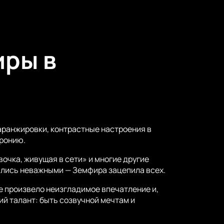
 в городе Конаев на сцене ASP
её тура 2025, поэтому стоит
иры в
 аранжировки, контрастные настроения в
иронию.
вочка, живущая в сети» и многие другие
ались неважными — Земфира зацепила всех.
 произвело неизгладимое впечатление и,
ий талант: быть созвучной мечтам и