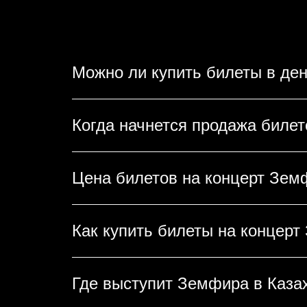
Можно ли купить билеты в ден
При наличии свободных мест билеты
Когда начнется продажа биле
рекомендуем приобретать билеты з
Продажа билетов на концерт Земфи
Цена билетов на концерт Зем
на предыдущие концерты певицы би
Цены на билеты зависят от категор
Как купить билеты на концерт
проверить на интерактивном видже
Билеты можно приобрести на нашем
Где выступит Земфира в Каза
схеме зала, заполнить контактную