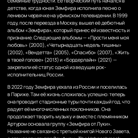
семейные трудности. Её творческий путь начался в
детстве, когда юная Земфира исполнила песню о
ленивом червячке на уфимском телевидении. В 1999
году, после переезда в Москву, вышел её дебютный
альбом «Земфира», который принес ей известность и
признание. Следующие альбомы — «Прости меня моя
любовь» (2000), «Четырнадцать недель тишины»
(2002), «Вендетта» (2005), «Спасибо» (2007), «Жить
в твоей голове» (2013) и «Бордерлайн» (2021) —
закрепили её статус одной из ведущих рок-
исполнительниц России.
В 2022 году Земфира уехала из России и поселилась
в Париже. Там её жизнь сложилась успешно: теперь
она проводит стадионные туры почти каждый год, что
радует её многочисленных поклонников. Она
продолжает творить музыку и вместе с племянником
Артуром основала группу «Земфира от Луки».
Название не связано с третьей книгой Нового Завета,