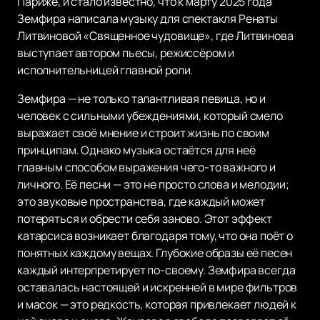
Париже, и стало известно, что к марту 2025 года
Земфира написала музыку для спектакля Ренаты
Литвиновой «Священное чудовище», где Литвинова
выступает автором пьесы, режиссёром и
исполнительницей главной роли.
Земфира — не только талантливая певица, но и
человек с сильными убеждениями, который смело
выражает своё мнение и строит жизнь по своим
принципам. Однако музыка остаётся для неё
главным способом выражения чего-то важного и
личного. Её песни — это не просто слова и мелодии;
это звуковые пространства, где каждый может
потеряться и обрести себя заново. Этот эффект
катарсиса возникает благодаря тому, что она поёт о
понятных каждому вещах. Глубокие образы её песен
каждый интерпретирует по-своему. Земфира всегда
оставалась настоящей и искренней в мире фильтров
и масок — это редкость, которая привлекает людей к