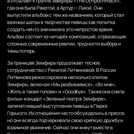
а отсылает к группе Земфиры «The Uchpochmack»,
где она была Ракетой, а Артур — Лукой. Они
выпустили альбом с тем же названием, который стал
важным шагом в творчестве певицы как попытка
создать нечто значимое в это непростое время.
Альбом состоит из четырёх композиций, отражающих
сложные современные реалии, трудности выбора и
темы потерь.
За границей Земфира продолжает тесное
сотрудничество с Ренатой Литвиновой. В России
Литвинова режиссировала несколько клипов
Земфиры, включая «Мы разбиваемся», «Во мне»,
«Жить в твоей голове» и «Goodbye». Также она сняла
фильм-концерт «Зеленый театр в Земфире»,
запечатлевший выступление певицы в Парке
Горького. Их отношения часто обсуждались в прессе,
но они всегда подчеркивали свою крепкую дружбу и
взаимное уважение. Сейчас они живут вместе в